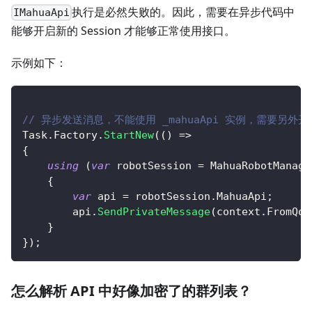
执行是必然失败的。因此，需要在异步代码中
IMahuaApi
能够开启新的 Session 才能够正常使用接口。
示例如下：
// 异步发送消息，不能使用 _mahuaApi 实例，需要另外开启
Task
.
Factory
.
StartNew
(
(
)
=>
{
using
(
var
 robotSession 
=
 MahuaRobotManage
{
var
 api 
=
 robotSession
.
MahuaApi
;
        api
.
SendPrivateMessage
(
context
.
FromQq
,
}
}
)
;
怎么解析 API 中好像加密了的群列表？