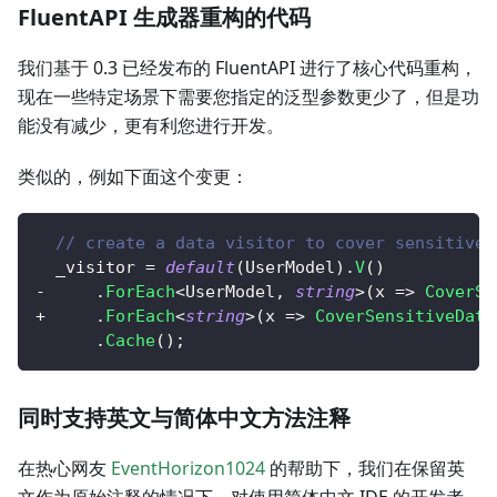
FluentAPI 生成器重构的代码
我们基于 0.3 已经发布的 FluentAPI 进行了核心代码重构，
现在一些特定场景下需要您指定的泛型参数更少了，但是功
能没有减少，更有利您进行开发。
类似的，例如下面这个变更：
// create a data visitor to cover sensitive 
  _visitor 
=
default
(
UserModel
)
.
V
(
)
-
.
ForEach
<
UserModel
,
string
>
(
x 
=>
CoverSe
+
.
ForEach
<
string
>
(
x 
=>
CoverSensitiveData
.
Cache
(
)
;
同时支持英文与简体中文方法注释
在热心网友
EventHorizon1024
的帮助下，我们在保留英