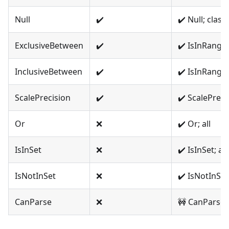
Null
✔️
✔️ Null; class
ExclusiveBetween
✔️
✔️ IsInRang
InclusiveBetween
✔️
✔️ IsInRang
ScalePrecision
✔️
✔️ ScalePrec
Or
❌
✔️ Or; all
IsInSet
❌
✔️ IsInSet; all
IsNotInSet
❌
✔️ IsNotInSet;
CanParse
❌
🚧 CanParse; 