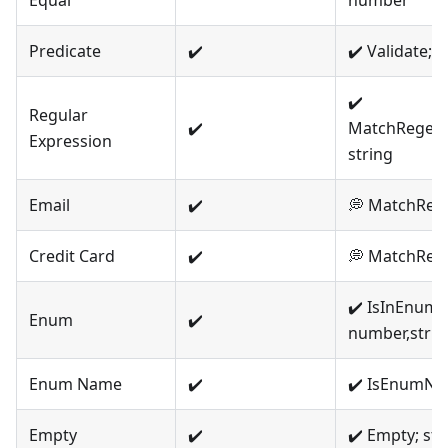
Equal
number
Predicate
✔️
✔️ Validate; al
✔️
Regular
✔️
MatchRegex,
Expression
string
Email
✔️
💭 MatchRege
Credit Card
✔️
💭 MatchRege
✔️ IsInEnum;
Enum
✔️
number,stri
Enum Name
✔️
✔️ IsEnumNam
Empty
✔️
✔️ Empty; st