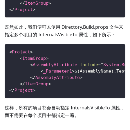
</
ItemGroup
>
</
Project
>
既然如此，我们便可以使用 Directory.Build.props 文件来
指定多个项目的 InternalsVisibleTo 属性，如下所示：
<
Project
>
<
ItemGroup
>
<
AssemblyAttribute
Include
=
"
System.Run
<
_Parameter1
>
$(AssemblyName).Tests
</
AssemblyAttribute
>
</
ItemGroup
>
</
Project
>
这样，所有的项目都会自动指定 InternalsVisibleTo 属性，
而不需要在每个项目中都指定一遍。