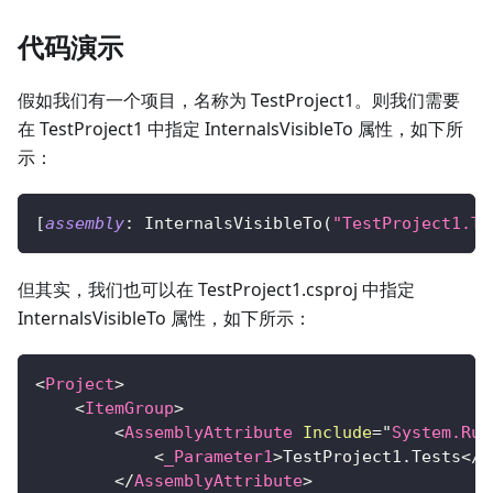
代码演示
假如我们有一个项目，名称为 TestProject1。则我们需要
在 TestProject1 中指定 InternalsVisibleTo 属性，如下所
示：
[
assembly
:
InternalsVisibleTo
(
"TestProject1.Te
但其实，我们也可以在 TestProject1.csproj 中指定
InternalsVisibleTo 属性，如下所示：
<
Project
>
<
ItemGroup
>
<
AssemblyAttribute
Include
=
"
System.Run
<
_Parameter1
>
TestProject1.Tests
</
_
</
AssemblyAttribute
>