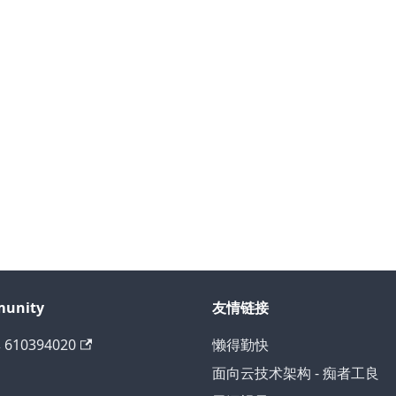
unity
友情链接
 610394020
懒得勤快
面向云技术架构 - 痴者工良