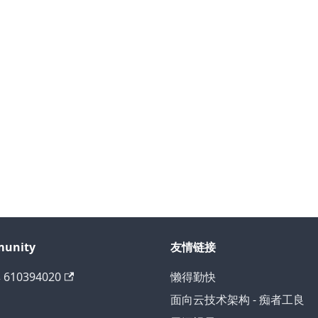
unity
友情链接
 610394020
懒得勤快
面向云技术架构 - 痴者工良