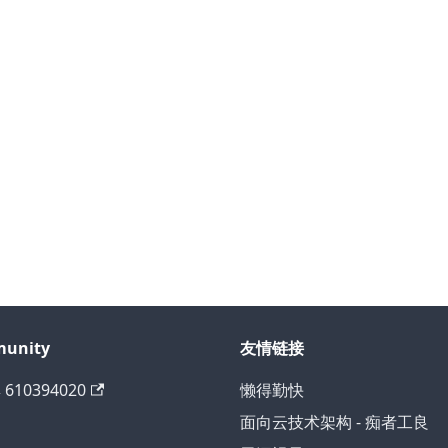
unity
友情链接
 610394020
懒得勤快
面向云技术架构 - 痴者工良